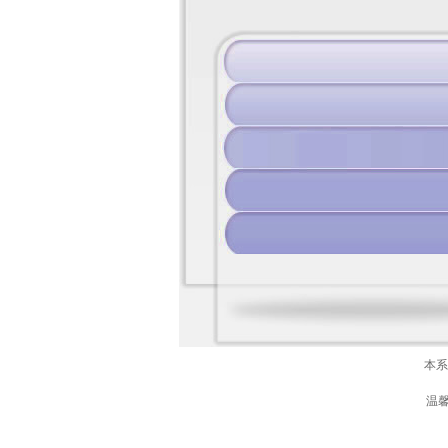
本系
温馨