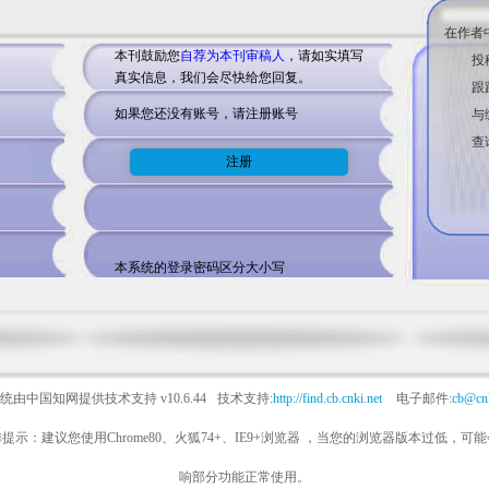
在作者
本刊鼓励您
自荐为本刊审稿人
，请如实填写
投
真实信息，我们会尽快给您回复。
跟
如果您还没有账号，请注册账号
与
查
本系统的登录密码区分大小写
统由中国知网提供技术支持
v10.6.44
技术支持:
http://find.cb.cnki.net
电子邮件:
cb@cnk
提示：建议您使用Chrome80、火狐74+、IE9+浏览器 ，当您的浏览器版本过低，可
响部分功能正常使用。